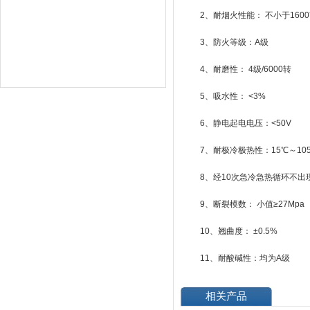
2、耐烟火性能： 不小于160
3、防火等级：A级
4、耐磨性： 4级/6000转
5、吸水性： <3%
6、静电起电电压：<50V
7、耐极冷极热性：15℃～10
8、经10次急冷急热循环不出
9、断裂模数： 小值≥27Mpa
10、翘曲度： ±0.5%
11、耐酸碱性：均为A级
相关产品